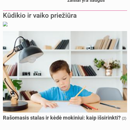
žaislai yra saugūs
Kūdikio ir vaiko priežiūra
Rašomasis stalas ir kėdė mokiniui: kaip išsirinkti?
(2)