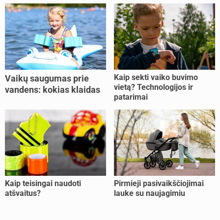
Kaip sekti vaiko buvimo
Vaikų saugumas prie
vietą? Technologijos ir
vandens: kokias klaidas
patarimai
dažniausiai daro tėvai?
Kaip teisingai naudoti
Pirmieji pasivaikščiojimai
atšvaitus?
lauke su naujagimiu