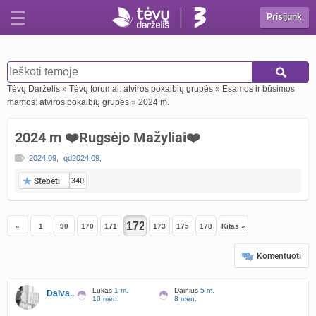
Prisijunk
Tėvų Darželis
»
Tėvų forumai: atviros pokalbių grupės
»
Esamos ir būsimos
mamos: atviros pokalbių grupės
»
2024 m.
2024 m ❤️Rugsėjo Mažyliai❤️
2024.09
,
gd2024.09
,
Stebėti
340
«
1
90
170
171
173
175
178
Kitas »
Komentuoti
Lukas
1 m.
Dainius
5 m.
Daiva..
10 mėn.
8 mėn.