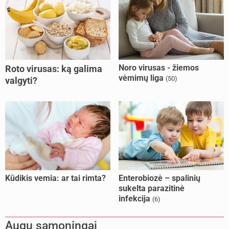
Noro virusas - žiemos
Roto virusas: ką galima
vėmimų liga
(50)
valgyti?
Kūdikis vemia: ar tai rimta?
Enterobiozė – spalinių
sukelta parazitinė
infekcija
(6)
Augu sąmoningai