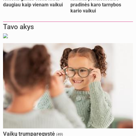
daugiau kaip vienam vaikui
pradinės karo tarnybos
kario vaikui
Tavo akys
Vaikų trumparegystė
(49)