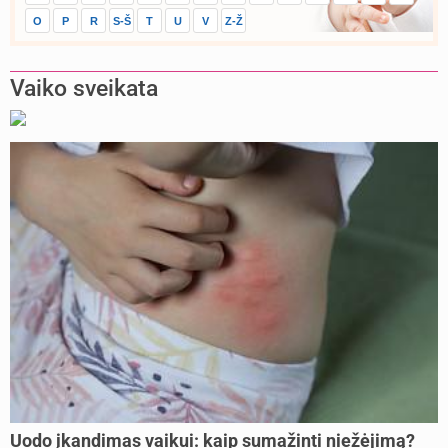
O
P
R
S-Š
T
U
V
Z-Ž
Vaiko sveikata
Uodo įkandimas vaikui: kaip sumažinti niežėjimą?