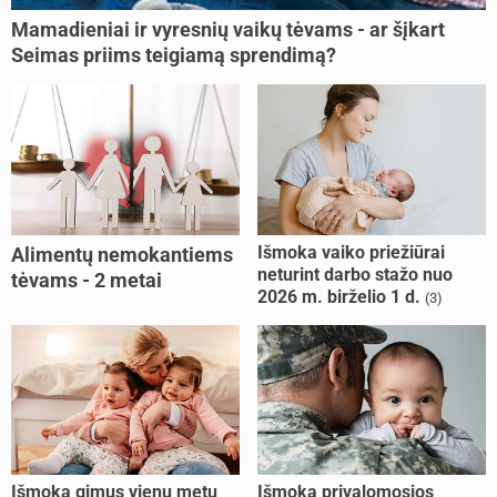
Mamadieniai ir vyresnių vaikų tėvams - ar šįkart
Seimas priims teigiamą sprendimą?
Išmoka vaiko priežiūrai
Alimentų nemokantiems
neturint darbo stažo nuo
tėvams - 2 metai
2026 m. birželio 1 d.
(3)
kalėjimo
Išmoka gimus vienu metu
Išmoka privalomosios