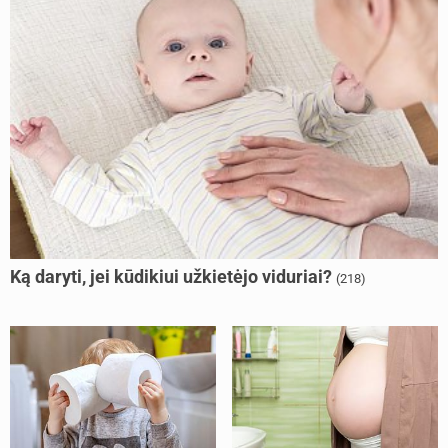
Ką daryti, jei kūdikiui užkietėjo viduriai?
(218)