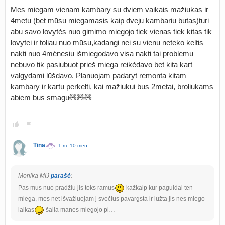
Mes miegam vienam kambary su dviem vaikais mažiukas ir
4metu (bet mūsu miegamasis kaip dveju kambariu butas)turi
abu savo lovytės nuo gimimo miegojo tiek vienas tiek kitas tik
lovytei ir toliau nuo mūsu,kadangi nei su vienu neteko keltis
nakti nuo 4mėnesiu išmiegodavo visa nakti tai problemu
nebuvo tik pasiubuot prieš miega reikėdavo bet kita kart
valgydami lūšdavo. Planuojam padaryt remonta kitam
kambary ir kartu perkelti, kai mažiukui bus 2metai, broliukams
abiem bus smagu🧸🧸🧸
Tina
1 m. 10 mėn.
Monika MIJ
parašė
:
Pas mus nuo pradžiu jis toks ramus
kažkaip kur paguldai ten
miega, mes net išvažiuojam į svečius pavargsta ir lužta jis nes miego
laikas
šalia manes miegojo pi…