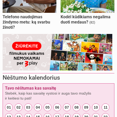
Telefono naudojimas
Kodėl kūdikiams negalima
žindymo metu: ką svarbu
duoti medaus?
(82)
žinoti?
Nėštumo kalendorius
Tavo nėštumas kas savaitę
Stebėk, kaip kas savaitę vystosi ir auga tavo mažylis
ir keitiesi tu pati!
01
02
03
04
05
06
07
08
09
10
11