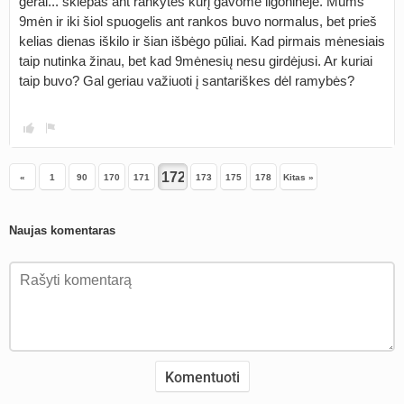
gerai... skiepas ant rankytės kurį gavome ligoninėje. Mums
9mėn ir iki šiol spuogelis ant rankos buvo normalus, bet prieš
kelias dienas iškilo ir šian išbėgo pūliai. Kad pirmais mėnesiais
taip nutinka žinau, bet kad 9mėnesių nesu girdėjusi. Ar kuriai
taip buvo? Gal geriau važiuoti į santariškes dėl ramybės?
«
1
90
170
171
173
175
178
Kitas »
Naujas komentaras