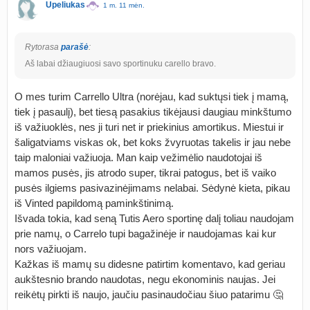
Upeliukas
1 m. 11 mėn.
Rytorasa
parašė
:
Aš labai džiaugiuosi savo sportinuku carello bravo.
O mes turim Carrello Ultra (norėjau, kad suktųsi tiek į mamą,
tiek į pasaulį), bet tiesą pasakius tikėjausi daugiau minkštumo
iš važiuoklės, nes ji turi net ir priekinius amortikus. Miestui ir
šaligatviams viskas ok, bet koks žvyruotas takelis ir jau nebe
taip maloniai važiuoja. Man kaip vežimėlio naudotojai iš
mamos pusės, jis atrodo super, tikrai patogus, bet iš vaiko
pusės ilgiems pasivazinėjimams nelabai. Sėdynė kieta, pikau
iš Vinted papildomą paminkštinimą.
Išvada tokia, kad seną Tutis Aero sportinę dalį toliau naudojam
prie namų, o Carrelo tupi bagažinėje ir naudojamas kai kur
nors važiuojam.
Kažkas iš mamų su didesne patirtim komentavo, kad geriau
aukštesnio brando naudotas, negu ekonominis naujas. Jei
reikėtų pirkti iš naujo, jaučiu pasinaudočiau šiuo patarimu 🤔