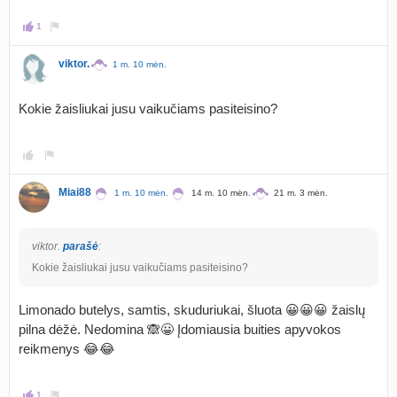
1
viktor.
1 m. 10 mėn.
Kokie žaisliukai jusu vaikučiams pasiteisino?
Miai88
1 m. 10 mėn.
14 m. 10 mėn.
21 m. 3 mėn.
viktor.
parašė
:
Kokie žaisliukai jusu vaikučiams pasiteisino?
Limonado butelys, samtis, skuduriukai, šluota 😀😀😀 žaislų
pilna dėžė. Nedomina 🙈😀 Įdomiausia buities apyvokos
reikmenys 😂😂
1