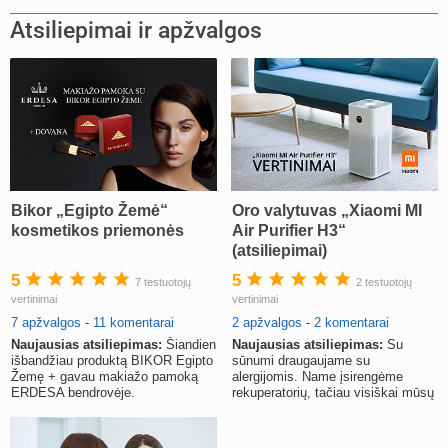
Atsiliepimai ir apžvalgos
Bikor „Egipto Žemė“
Oro valytuvas „Xiaomi MI
kosmetikos priemonės
Air Purifier H3“
(atsiliepimai)
5
5
7 testuotojų
2 testuotojų
vertinimai
vertinimai
7 apžvalgos
-
11 komentarai
2 apžvalgos
-
2 komentarai
Naujausias atsiliepimas:
Šiandien
Naujausias atsiliepimas:
Su
išbandžiau produktą BIKOR Egipto
sūnumi draugaujame su
Žemę + gavau makiažo pamoką
alergijomis. Name įsirengėme
ERDESA bendrovėje.
rekuperatorių, tačiau visiškai mūsų