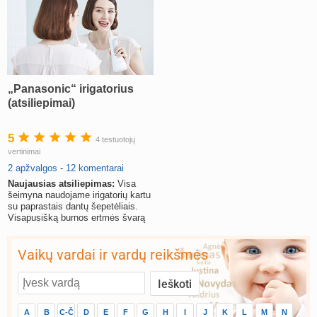
„Panasonic“ irigatorius
(atsiliepimai)
5
4 testuotojų
vertinimai
2 apžvalgos
-
12 komentarai
Naujausias atsiliepimas:
Visa
šeimyna naudojame irigatorių kartu
su paprastais dantų šepetėliais.
Visapusišką burnos ertmės švarą
mums užtikrina
Vaikų vardai ir vardų reikšmės
A
B
C-Č
D
E
F
G
H
I
J
K
L
M
N