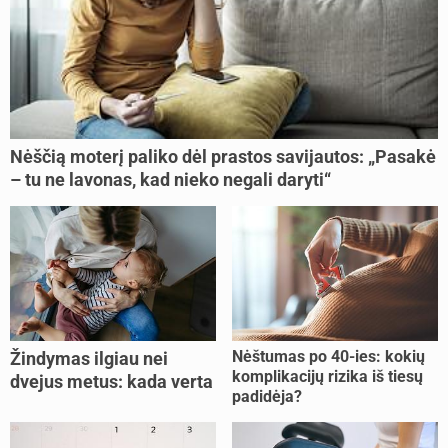
Nėščią moterį paliko dėl prastos savijautos: „Pasakė
– tu ne lavonas, kad nieko negali daryti“
Nėštumas po 40-ies: kokių
Žindymas ilgiau nei
komplikacijų rizika iš tiesų
dvejus metus: kada verta
padidėja?
tęsti, o kada metas
nujunkyti?