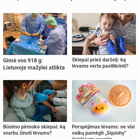
Skiepai prieš darželį: ką
Gimė vos 918 g:
tėvams verta pasitikrinti?
Lietuvoje mažylei atlikta
unikali procedūra
Būsimo pirmoko skiepai: ką
Perspėjimas tėvams: ne visi
svarbu žinoti tėvams?
vaikų pamėgti „Squishy“