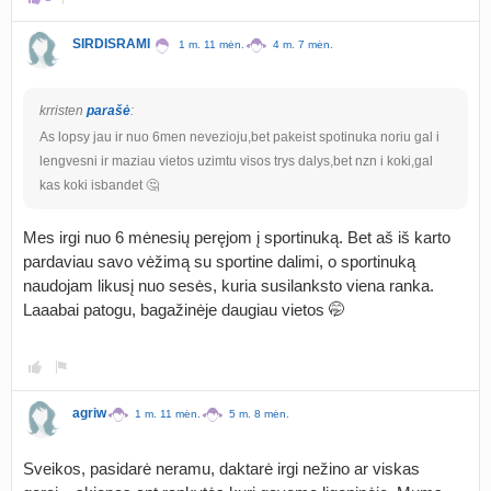
SIRDISRAMI
1 m. 11 mėn.
4 m. 7 mėn.
krristen
parašė
:
As lopsy jau ir nuo 6men nevezioju,bet pakeist spotinuka noriu gal i
lengvesni ir maziau vietos uzimtu visos trys dalys,bet nzn i koki,gal
kas koki isbandet 🤔
Mes irgi nuo 6 mėnesių peręjom į sportinuką. Bet aš iš karto
pardaviau savo vėžimą su sportine dalimi, o sportinuką
naudojam likusį nuo sesės, kuria susilanksto viena ranka.
Laaabai patogu, bagažinėje daugiau vietos 🤭
agriw
1 m. 11 mėn.
5 m. 8 mėn.
Sveikos, pasidarė neramu, daktarė irgi nežino ar viskas