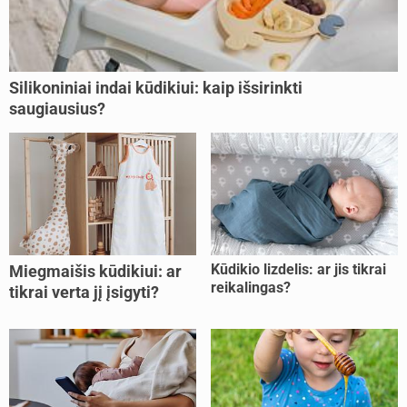
Silikoniniai indai kūdikiui: kaip išsirinkti
saugiausius?
Kūdikio lizdelis: ar jis tikrai
Miegmaišis kūdikiui: ar
reikalingas?
tikrai verta jį įsigyti?