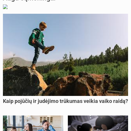
Kaip pojūčių ir judėjimo trūkumas veikia vaiko raidą?