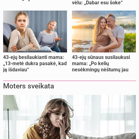
vėlu: „Dabar esu šoke“
nėštumą išnešiojau
lengviau“
43-ejų besilaukianti mama:
43-ejų sūnaus susilaukusi
„13-metė dukra pasakė, kad
mama: „Po kelių
ją išdaviau“
nesėkmingų nėštumų jau
buvome praradę viltį“
Moters sveikata