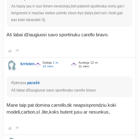
As lopsy jau ir nuo 6men nevezioju,bet pakeist spotinuka noriu gal i
lengvesni ir maziau vietos uzimtu visos trys dalys,bet nzn i koki,gal
kas koki isbandet 🤔
Aš labai džiaugiuosi savo sportinuku carello bravo.
Gabija
1 m.
Austeja 12 m.
krristen
10 mėn.
11 mėn.
Rytorasa
parašė
:
Aš labai džiaugiuosi savo sportinuku carello bravo.
Mane taip pat domina carrello,tik neapsisprendziu koki
modeli,carbon,sl ,lite,koks butent jusu ar nesunkus,