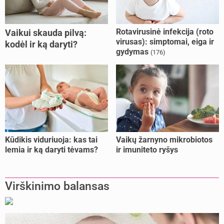
Rotavirusinė infekcija (roto
Vaikui skauda pilvą:
virusas): simptomai, eiga ir
kodėl ir ką daryti?
gydymas
(176)
Kūdikis viduriuoja: kas tai
Vaikų žarnyno mikrobiotos
lemia ir ką daryti tėvams?
ir imuniteto ryšys
Virškinimo balansas