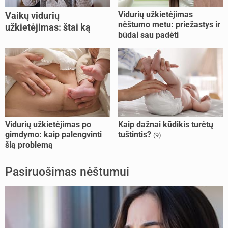
Vidurių užkietėjimas
Vaikų vidurių
nėštumo metu: priežastys ir
užkietėjimas: štai ką
būdai sau padėti
daryti
Vidurių užkietėjimas po
Kaip dažnai kūdikis turėtų
gimdymo: kaip palengvinti
tuštintis?
(9)
šią problemą
Pasiruošimas nėštumui