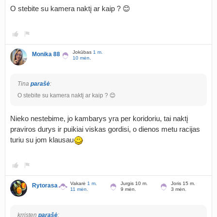
O stebite su kamera naktį ar kaip ? 😊
Jokūbas
1 m.
Monika 88
10 mėn.
Tina
parašė
:
O stebite su kamera naktį ar kaip ? 😊
Nieko nestebime, jo kambarys yra per koridoriu, tai naktį
praviros durys ir puikiai viskas gordisi, o dienos metu racijas
turiu su jom klausau
Vakarė
1 m.
Jurgis 10 m.
Joris 15 m.
Rytorasa
11 mėn.
9 mėn.
3 mėn.
krristen
parašė
: