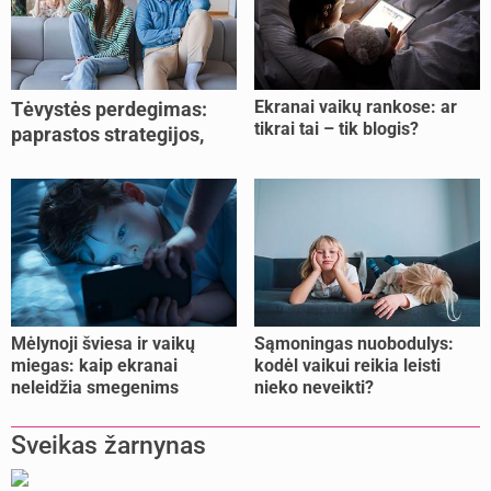
Ekranai vaikų rankose: ar
Tėvystės perdegimas:
tikrai tai – tik blogis?
paprastos strategijos,
padedančios atgauti
jėgas
Mėlynoji šviesa ir vaikų
Sąmoningas nuobodulys:
miegas: kaip ekranai
kodėl vaikui reikia leisti
neleidžia smegenims
nieko neveikti?
pailsėti?
Sveikas žarnynas