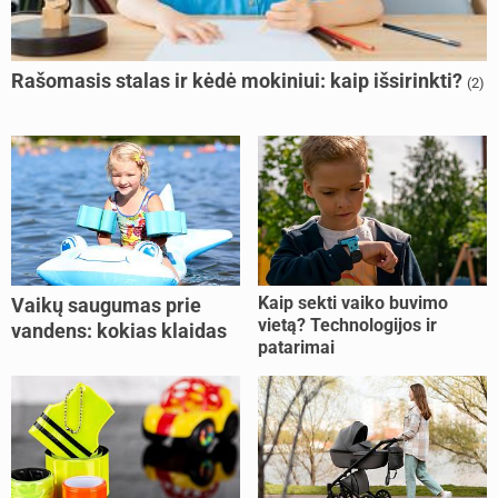
Rašomasis stalas ir kėdė mokiniui: kaip išsirinkti?
(2)
Kaip sekti vaiko buvimo
Vaikų saugumas prie
vietą? Technologijos ir
vandens: kokias klaidas
patarimai
dažniausiai daro tėvai?