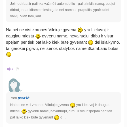
Jei nedirbat ir patinka važinėti automobiliu - galit rinktis namą, bet jei
dirbat, ir dar kitame miesto gale nei namas - prapultis, ypač turint
vaikų. Vien tam, kad…
Na bet ne visi zmones Vilniuje gyvena
yra Lietuvoj ir
daugiau miestu
gyvenu name, nevairuoju, dirbu ir visur
spejam per tiek pat laiko kiek bute gyvenant
del islaikymo,
tai gerokai pigiwu, nei senos statybos name 3kambariu butas
2
Torri
parašė
:
Na bet ne visi zmones Vilniuje gyvena
yra Lietuvoj ir daugiau
miestu
gyvenu name, nevairuoju, dirbu ir visur spejam per tiek
pat laiko kiek bute gyvenant
d…