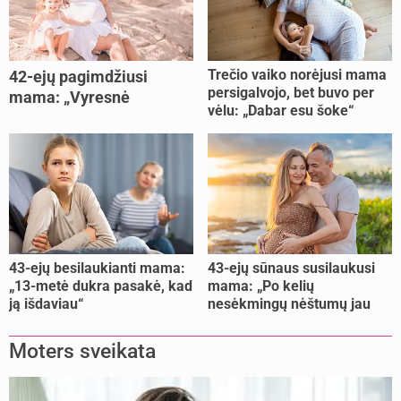
Trečio vaiko norėjusi mama
42-ejų pagimdžiusi
persigalvojo, bet buvo per
mama: „Vyresnė
vėlu: „Dabar esu šoke“
nėštumą išnešiojau
lengviau“
43-ejų besilaukianti mama:
43-ejų sūnaus susilaukusi
„13-metė dukra pasakė, kad
mama: „Po kelių
ją išdaviau“
nesėkmingų nėštumų jau
buvome praradę viltį“
Moters sveikata