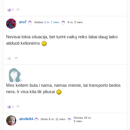
3
aru7
Airidas
3 m. 7 mėn.
8 m. 5 mėn.
Nevisai tokia situacija, bet turint vaikų reiks labai daug laiko
atiduoti kelionėms
Mes keitem buta i nama, namas mieste, tai transporto bedos
nera. Ir visa kita tik pliusai
1
Domas 18 m.
akvile84
Gintė 8 m. 11 mėn.
5 mėn.