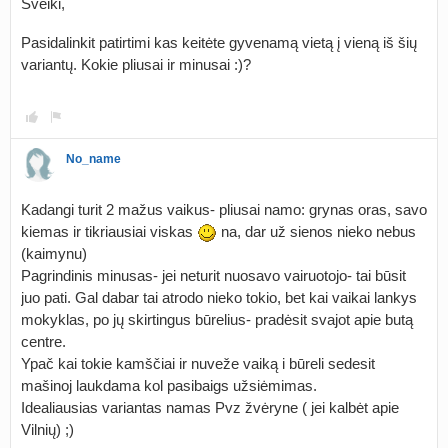
Sveiki,
Pasidalinkit patirtimi kas keitėte gyvenamą vietą į vieną iš šių
variantų. Kokie pliusai ir minusai :)?
No_name
Kadangi turit 2 mažus vaikus- pliusai namo: grynas oras, savo
kiemas ir tikriausiai viskas
na, dar už sienos nieko nebus
(kaimynu)
Pagrindinis minusas- jei neturit nuosavo vairuotojo- tai būsit
juo pati. Gal dabar tai atrodo nieko tokio, bet kai vaikai lankys
mokyklas, po jų skirtingus būrelius- pradėsit svajot apie butą
centre.
Ypač kai tokie kamščiai ir nuveže vaiką i būreli sedesit
mašinoj laukdama kol pasibaigs užsiėmimas.
Idealiausias variantas namas Pvz žvėryne ( jei kalbėt apie
Vilnių) ;)