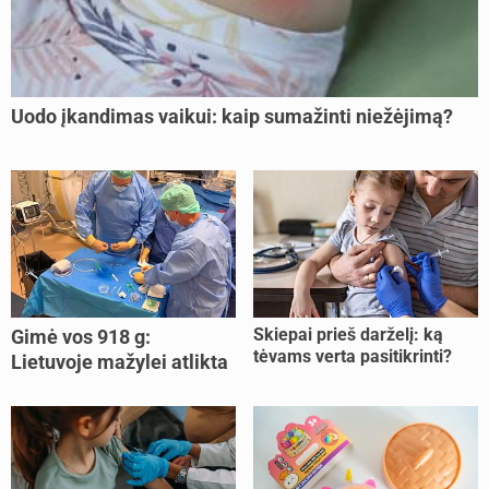
Uodo įkandimas vaikui: kaip sumažinti niežėjimą?
Skiepai prieš darželį: ką
Gimė vos 918 g:
tėvams verta pasitikrinti?
Lietuvoje mažylei atlikta
unikali procedūra