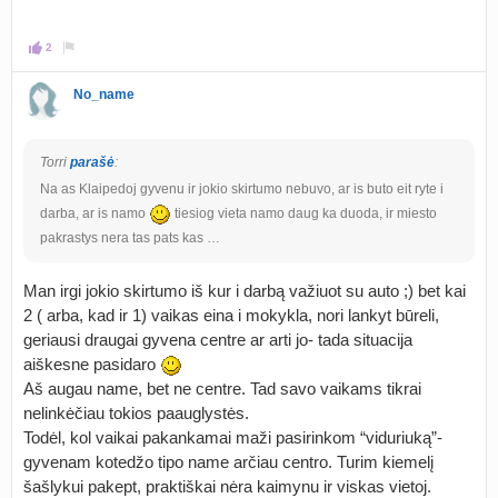
2
No_name
Torri
parašė
:
Na as Klaipedoj gyvenu ir jokio skirtumo nebuvo, ar is buto eit ryte i
darba, ar is namo
tiesiog vieta namo daug ka duoda, ir miesto
pakrastys nera tas pats kas …
Man irgi jokio skirtumo iš kur i darbą važiuot su auto ;) bet kai
2 ( arba, kad ir 1) vaikas eina i mokykla, nori lankyt būreli,
geriausi draugai gyvena centre ar arti jo- tada situacija
aiškesne pasidaro
Aš augau name, bet ne centre. Tad savo vaikams tikrai
nelinkėčiau tokios paauglystės.
Todėl, kol vaikai pakankamai maži pasirinkom “viduriuką”-
gyvenam kotedžo tipo name arčiau centro. Turim kiemelį
šašlykui pakept, praktiškai nėra kaimynu ir viskas vietoj.