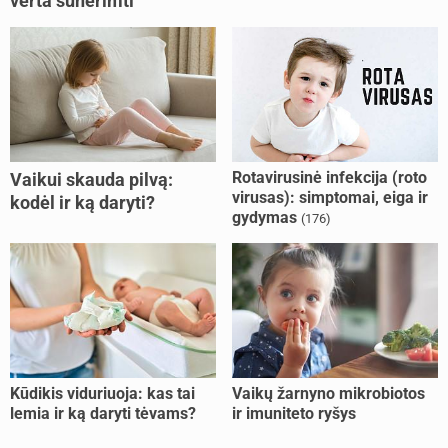
verta sunerimti
Rotavirusinė infekcija (roto
Vaikui skauda pilvą:
virusas): simptomai, eiga ir
kodėl ir ką daryti?
gydymas
(176)
Kūdikis viduriuoja: kas tai
Vaikų žarnyno mikrobiotos
lemia ir ką daryti tėvams?
ir imuniteto ryšys