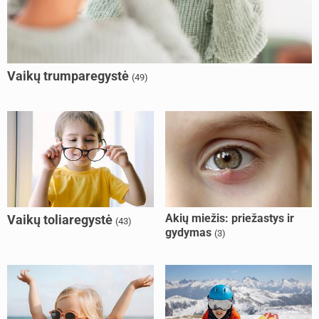
Vaikų trumparegystė
(49)
Akių miežis: priežastys ir
Vaikų toliaregystė
(43)
gydymas
(3)