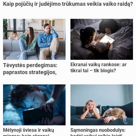
Kaip pojūčių ir judėjimo trūkumas veikia vaiko raidą?
Ekranai vaikų rankose: ar
Tėvystės perdegimas:
tikrai tai – tik blogis?
paprastos strategijos,
padedančios atgauti
jėgas
Mėlynoji šviesa ir vaikų
Sąmoningas nuobodulys: