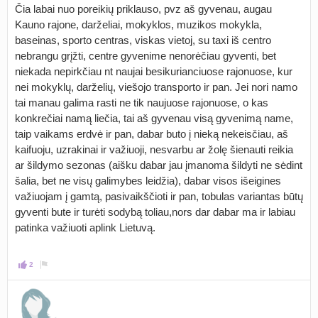
Čia labai nuo poreikių priklauso, pvz aš gyvenau, augau
Kauno rajone, darželiai, mokyklos, muzikos mokykla,
baseinas, sporto centras, viskas vietoj, su taxi iš centro
nebrangu grįžti, centre gyvenime nenorėčiau gyventi, bet
niekada nepirkčiau nt naujai besikurianciuose rajonuose, kur
nei mokyklų, darželių, viešojo transporto ir pan. Jei nori namo
tai manau galima rasti ne tik naujuose rajonuose, o kas
konkrečiai namą liečia, tai aš gyvenau visą gyvenimą name,
taip vaikams erdvė ir pan, dabar buto į nieką nekeisčiau, aš
kaifuoju, uzrakinai ir važiuoji, nesvarbu ar žolę šienauti reikia
ar šildymo sezonas (aišku dabar jau įmanoma šildyti ne sėdint
šalia, bet ne visų galimybes leidžia), dabar visos išeigines
važiuojam į gamtą, pasivaikščioti ir pan, tobulas variantas būtų
gyventi bute ir turėti sodybą toliau,nors dar dabar ma ir labiau
patinka važiuoti aplink Lietuvą.
2