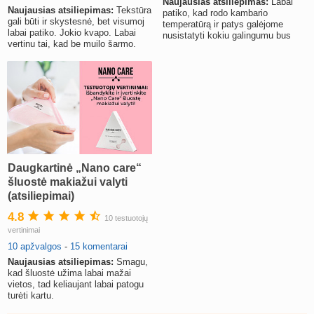
Naujausias atsiliepimas:
Labai
Naujausias atsiliepimas:
Tekstūra
patiko, kad rodo kambario
gali būti ir skystesnė, bet visumoj
temperatūrą ir patys galėjome
labai patiko. Jokio kvapo. Labai
nusistatyti kokiu galingumu bus
vertinu tai, kad be muilo šarmo.
drėkinama patalpa.
Daugkartinė „Nano care“
šluostė makiažui valyti
(atsiliepimai)
4.8
10 testuotojų
vertinimai
10 apžvalgos
-
15 komentarai
Naujausias atsiliepimas:
Smagu,
kad šluostė užima labai mažai
vietos, tad keliaujant labai patogu
turėti kartu.