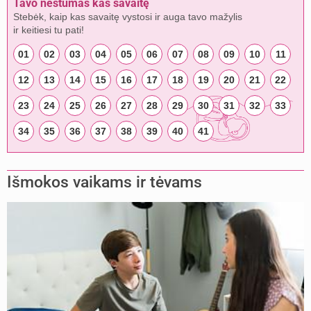
Tavo nėštumas kas savaitę
Stebėk, kaip kas savaitę vystosi ir auga tavo mažylis
ir keitiesi tu pati!
01
02
03
04
05
06
07
08
09
10
11
12
13
14
15
16
17
18
19
20
21
22
23
24
25
26
27
28
29
30
31
32
33
34
35
36
37
38
39
40
41
Išmokos vaikams ir tėvams