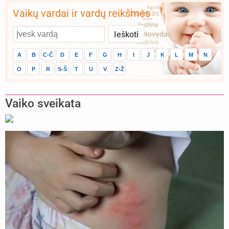
Vaikų vardai ir vardų reikšmės
A
B
C-Č
D
E
F
G
H
I
J
K
L
M
N
O
P
R
S-Š
T
U
V
Z-Ž
Vaiko sveikata