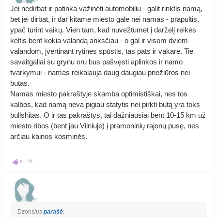
Jei nedirbat ir patinka važinėti automobiliu - galit rinktis namą,
bet jei dirbat, ir dar kitame miesto gale nei namas - prapultis,
ypač turint vaikų. Vien tam, kad nuvežtumėt į darželį reikės
keltis bent kokia valandą anksčiau - o gal ir visom dviem
valandom, įvertinant rytines spūstis, tas pats ir vakare. Tie
savaitgaliai su grynu oru bus pašvęsti aplinkos ir namo
tvarkymui - namas reikalauja daug daugiau priežiūros nei
butas.
Namas miesto pakraštyje skamba optimistiškai, nes tos
kalbos, kad namą neva pigiau statytis nei pirkti butą yra toks
bullshitas. O ir tas pakraštys, tai dažniausiai bent 10-15 km už
miesto ribos (bent jau Vilniuje) į pramoninių rajonų pusę, nes
arčiau kainos kosminės.
2
Dzonsius
parašė
: