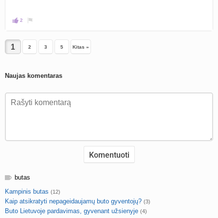
2
2
3
5
Kitas »
Naujas komentaras
butas
Kampinis butas
(12)
Kaip atsikratyti nepageidaujamų buto gyventojų?
(3)
Buto Lietuvoje pardavimas, gyvenant užsienyje
(4)