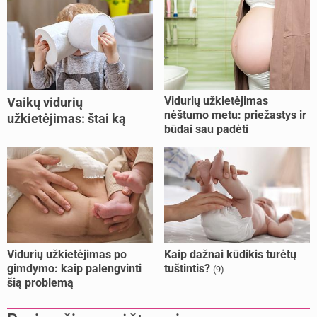
Vidurių užkietėjimas
Vaikų vidurių
nėštumo metu: priežastys ir
užkietėjimas: štai ką
būdai sau padėti
daryti
Vidurių užkietėjimas po
Kaip dažnai kūdikis turėtų
gimdymo: kaip palengvinti
tuštintis?
(9)
šią problemą