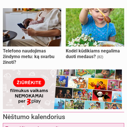
Telefono naudojimas
Kodėl kūdikiams negalima
žindymo metu: ką svarbu
duoti medaus?
(82)
žinoti?
Nėštumo kalendorius