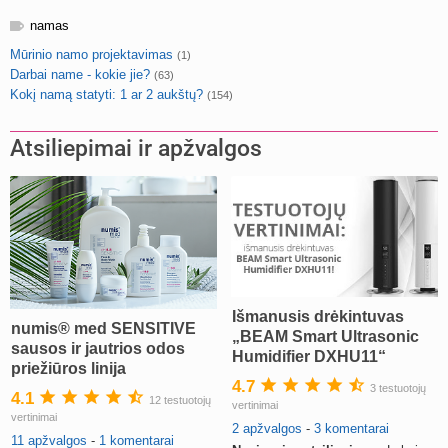
namas
Mūrinio namo projektavimas
(1)
Darbai name - kokie jie?
(63)
Kokį namą statyti: 1 ar 2 aukštų?
(154)
Atsiliepimai ir apžvalgos
Išmanusis drėkintuvas
numis® med SENSITIVE
„BEAM Smart Ultrasonic
sausos ir jautrios odos
Humidifier DXHU11“
priežiūros linija
(atsiliepimai)
4.7
3 testuotojų
4.1
12 testuotojų
vertinimai
vertinimai
2 apžvalgos
-
3 komentarai
11 apžvalgos
-
1 komentarai