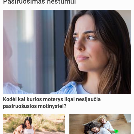
Pasiruošimas nėštumui
Kodėl kai kurios moterys ilgai nesijaučia
pasiruošusios motinystei?