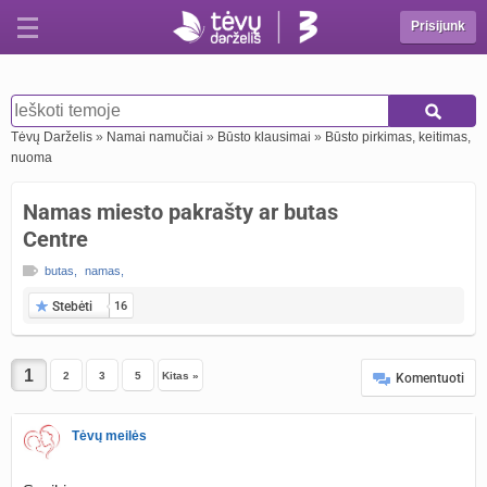
Prisijunk
Tėvų Darželis
»
Namai namučiai
»
Būsto klausimai
»
Būsto pirkimas, keitimas,
nuoma
Namas miesto pakrašty ar butas
Centre
butas
,
namas
,
Stebėti
16
2
3
5
Kitas »
Komentuoti
Tėvų meilės