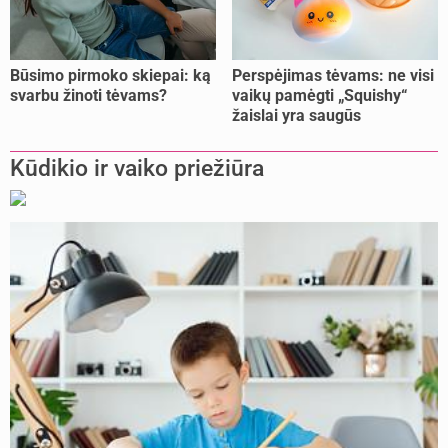
Būsimo pirmoko skiepai: ką
Perspėjimas tėvams: ne visi
svarbu žinoti tėvams?
vaikų pamėgti „Squishy“
žaislai yra saugūs
Kūdikio ir vaiko priežiūra