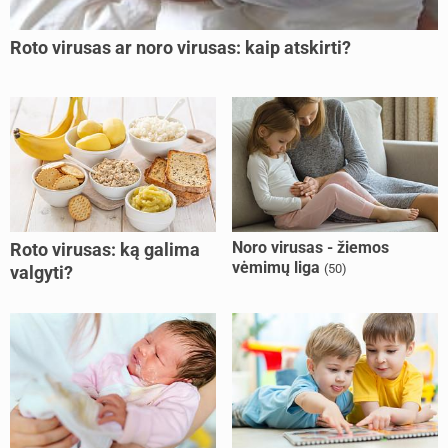
Roto virusas ar noro virusas: kaip atskirti?
Noro virusas - žiemos
Roto virusas: ką galima
vėmimų liga
(50)
valgyti?