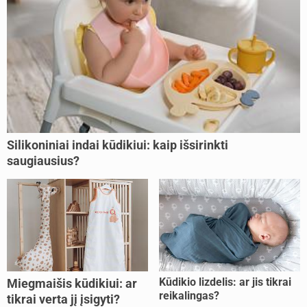
Silikoniniai indai kūdikiui: kaip išsirinkti
saugiausius?
Kūdikio lizdelis: ar jis tikrai
Miegmaišis kūdikiui: ar
reikalingas?
tikrai verta jį įsigyti?