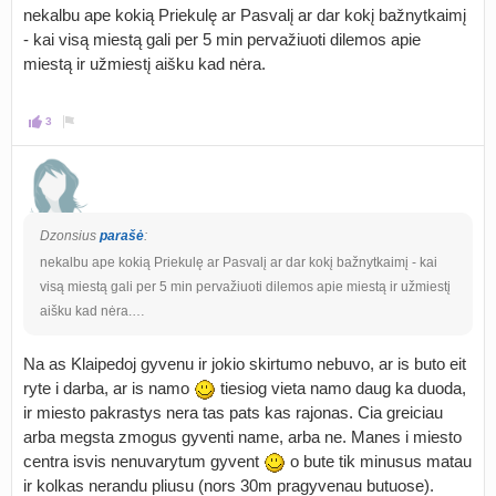
nekalbu ape kokią Priekulę ar Pasvalį ar dar kokį bažnytkaimį
- kai visą miestą gali per 5 min pervažiuoti dilemos apie
miestą ir užmiestį aišku kad nėra.
3
Dzonsius
parašė
:
nekalbu ape kokią Priekulę ar Pasvalį ar dar kokį bažnytkaimį - kai
visą miestą gali per 5 min pervažiuoti dilemos apie miestą ir užmiestį
aišku kad nėra.…
Na as Klaipedoj gyvenu ir jokio skirtumo nebuvo, ar is buto eit
ryte i darba, ar is namo
tiesiog vieta namo daug ka duoda,
ir miesto pakrastys nera tas pats kas rajonas. Cia greiciau
arba megsta zmogus gyventi name, arba ne. Manes i miesto
centra isvis nenuvarytum gyvent
o bute tik minusus matau
ir kolkas nerandu pliusu (nors 30m pragyvenau butuose).