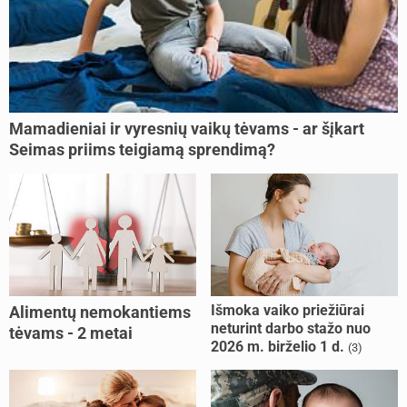
Mamadieniai ir vyresnių vaikų tėvams - ar šįkart
Seimas priims teigiamą sprendimą?
Išmoka vaiko priežiūrai
Alimentų nemokantiems
neturint darbo stažo nuo
tėvams - 2 metai
2026 m. birželio 1 d.
(3)
kalėjimo