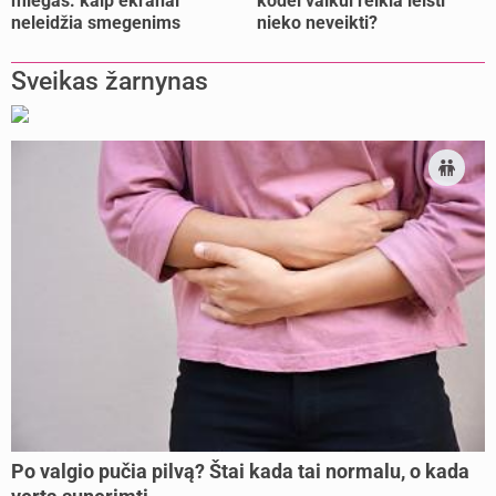
miegas: kaip ekranai
kodėl vaikui reikia leisti
neleidžia smegenims
nieko neveikti?
pailsėti?
Sveikas žarnynas
Po valgio pučia pilvą? Štai kada tai normalu, o kada