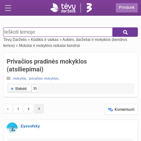
Prisijunk
Tėvų Darželis
»
Kūdikis ir vaikas
»
Auklės, darželiai ir mokyklos (bendros
temos)
»
Mokslai ir mokyklos reikalai bendrai
Privačios pradinės mokyklos
(atsiliepimai)
mokykla
,
privačios mokyklos
,
Stebėti
35
«
1
2
3
Komentuoti
Eyesofsky