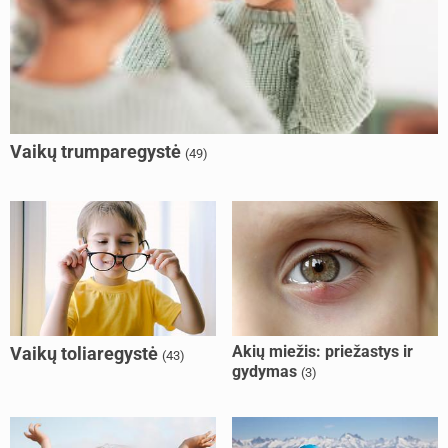
Vaikų trumparegystė
(49)
Akių miežis: priežastys ir
Vaikų toliaregystė
(43)
gydymas
(3)