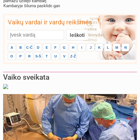
pamažu užliejo kambarį.
Kambaryje šiluma pasklido gan
tolygiai.
Vaikų vardai ir vardų reikšmės
A
B
C-Č
D
E
F
G
H
I
J
K
L
M
N
O
P
R
S-Š
T
U
V
Z-Ž
Vaiko sveikata