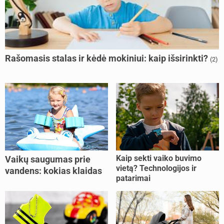
Rašomasis stalas ir kėdė mokiniui: kaip išsirinkti?
(2)
Kaip sekti vaiko buvimo
Vaikų saugumas prie
vietą? Technologijos ir
vandens: kokias klaidas
patarimai
dažniausiai daro tėvai?