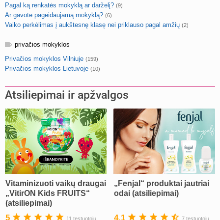
Pagal ką renkatės mokyklą ar darželį?
(9)
Ar gavote pageidaujamą mokyklą?
(6)
Vaiko perkėlimas į aukštesnę klasę nei priklauso pagal amžių
(2)
privačios mokyklos
Privačios mokyklos Vilniuje
(159)
Privačios mokyklos Lietuvoje
(10)
Atsiliepimai ir apžvalgos
Vitaminizuoti vaikų draugai
„Fenjal“ produktai jautriai
„VitirON Kids FRUITS“
odai (atsiliepimai)
(atsiliepimai)
5
4.1
11 testuotojų
7 testuotojų