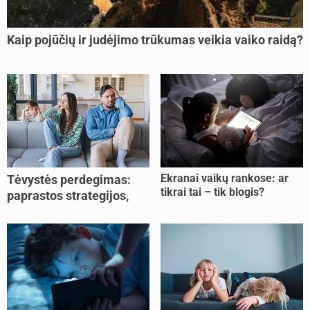
Kaip pojūčių ir judėjimo trūkumas veikia vaiko raidą?
Ekranai vaikų rankose: ar
Tėvystės perdegimas:
tikrai tai – tik blogis?
paprastos strategijos,
padedančios atgauti
jėgas