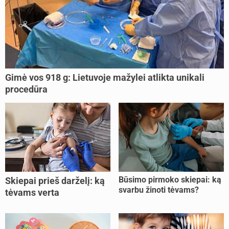
Gimė vos 918 g: Lietuvoje mažylei atlikta unikali
procedūra
Būsimo pirmoko skiepai: ką
Skiepai prieš darželį: ką
svarbu žinoti tėvams?
tėvams verta
pasitikrinti?