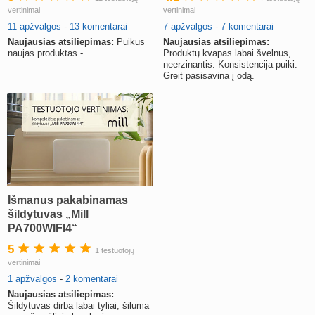
vertinimai
vertinimai
11 apžvalgos
-
13 komentarai
7 apžvalgos
-
7 komentarai
Naujausias atsiliepimas:
Puikus
Naujausias atsiliepimas:
naujas produktas -
Produktų kvapas labai švelnus,
neerzinantis. Konsistencija puiki.
Greit pasisavina į odą.
Išmanus pakabinamas
šildytuvas „Mill
PA700WIFI4“
5
1 testuotojų
vertinimai
1 apžvalgos
-
2 komentarai
Naujausias atsiliepimas:
Šildytuvas dirba labai tyliai, šiluma