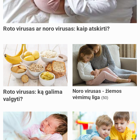
Roto virusas ar noro virusas: kaip atskirti?
Noro virusas - žiemos
Roto virusas: ką galima
vėmimų liga
(50)
valgyti?