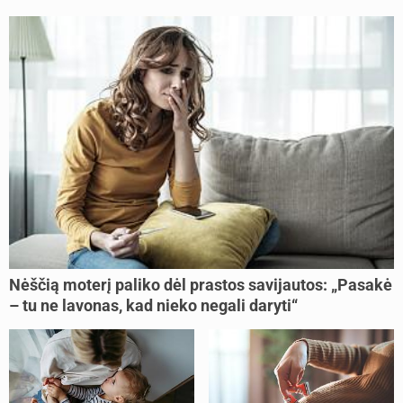
Nėščią moterį paliko dėl prastos savijautos: „Pasakė
– tu ne lavonas, kad nieko negali daryti“