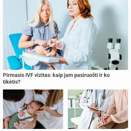
Pirmasis IVF vizitas: kaip jam pasiruošti ir ko
tikėtis?