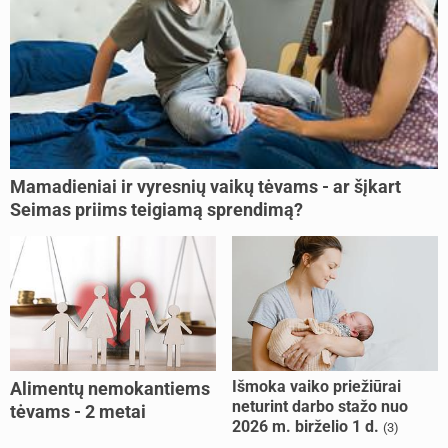
Mamadieniai ir vyresnių vaikų tėvams - ar šįkart
Seimas priims teigiamą sprendimą?
Išmoka vaiko priežiūrai
Alimentų nemokantiems
neturint darbo stažo nuo
tėvams - 2 metai
2026 m. birželio 1 d.
(3)
kalėjimo