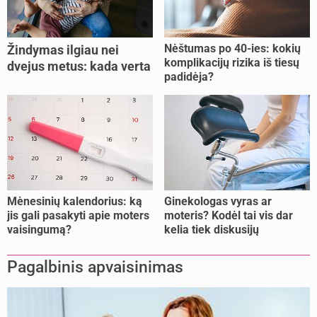
Nėštumas po 40-ies: kokių
Žindymas ilgiau nei
komplikacijų rizika iš tiesų
dvejus metus: kada verta
padidėja?
tęsti, o kada metas
nujunkyti?
Mėnesinių kalendorius: ką
Ginekologas vyras ar
jis gali pasakyti apie moters
moteris? Kodėl tai vis dar
vaisingumą?
kelia tiek diskusijų
Pagalbinis apvaisinimas