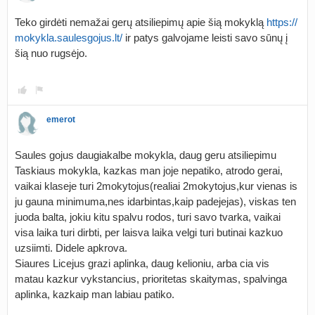
Teko girdėti nemažai gerų atsiliepimų apie šią mokyklą
https://
mokykla.saulesgojus.lt/
ir patys galvojame leisti savo sūnų į
šią nuo rugsėjo.
emerot
Saules gojus daugiakalbe mokykla, daug geru atsiliepimu
Taskiaus mokykla, kazkas man joje nepatiko, atrodo gerai,
vaikai klaseje turi 2mokytojus(realiai 2mokytojus,kur vienas is
ju gauna minimuma,nes idarbintas,kaip padejejas), viskas ten
juoda balta, jokiu kitu spalvu rodos, turi savo tvarka, vaikai
visa laika turi dirbti, per laisva laika velgi turi butinai kazkuo
uzsiimti. Didele apkrova.
Siaures Licejus grazi aplinka, daug kelioniu, arba cia vis
matau kazkur vykstancius, prioritetas skaitymas, spalvinga
aplinka, kazkaip man labiau patiko.