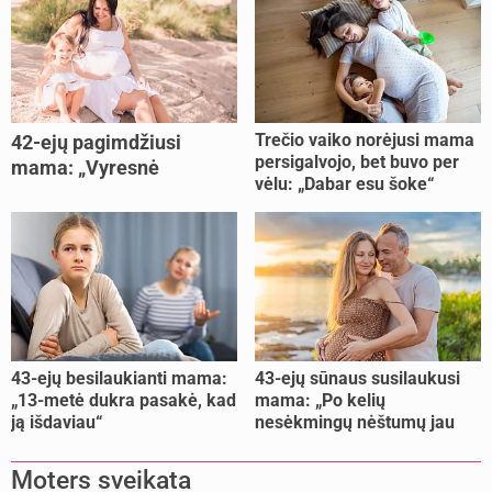
Trečio vaiko norėjusi mama
42-ejų pagimdžiusi
persigalvojo, bet buvo per
mama: „Vyresnė
vėlu: „Dabar esu šoke“
nėštumą išnešiojau
lengviau“
43-ejų besilaukianti mama:
43-ejų sūnaus susilaukusi
„13-metė dukra pasakė, kad
mama: „Po kelių
ją išdaviau“
nesėkmingų nėštumų jau
buvome praradę viltį“
Moters sveikata