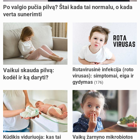
Po valgio pučia pilvą? Štai kada tai normalu, o kada
verta sunerimti
Rotavirusinė infekcija (roto
Vaikui skauda pilvą:
virusas): simptomai, eiga ir
kodėl ir ką daryti?
gydymas
(176)
Kūdikis viduriuoja: kas tai
Vaikų žarnyno mikrobiotos