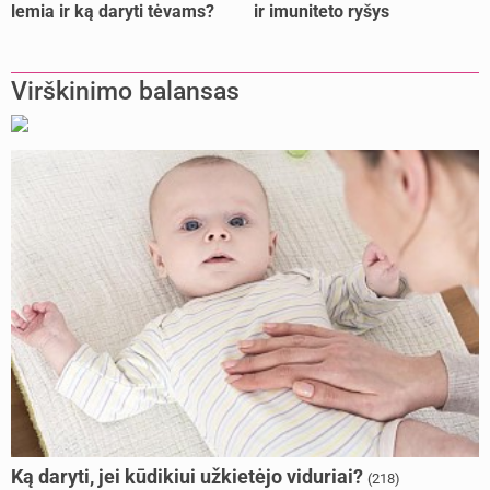
lemia ir ką daryti tėvams?
ir imuniteto ryšys
Virškinimo balansas
Ką daryti, jei kūdikiui užkietėjo viduriai?
(218)