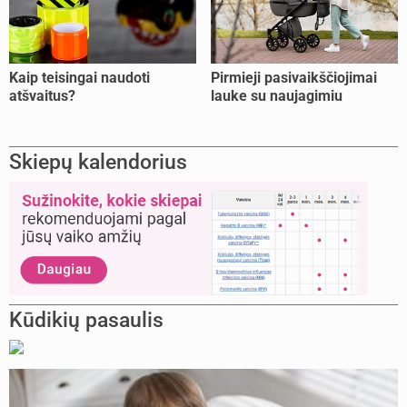
Kaip teisingai naudoti
Pirmieji pasivaikščiojimai
atšvaitus?
lauke su naujagimiu
Skiepų kalendorius
Kūdikių pasaulis