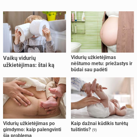
Vidurių užkietėjimas
Vaikų vidurių
nėštumo metu: priežastys ir
užkietėjimas: štai ką
būdai sau padėti
daryti
Vidurių užkietėjimas po
Kaip dažnai kūdikis turėtų
gimdymo: kaip palengvinti
tuštintis?
(9)
šią problemą