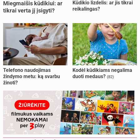
Kūdikio lizdelis: ar jis tikrai
Miegmaišis kūdikiui: ar
reikalingas?
tikrai verta jį įsigyti?
Telefono naudojimas
Kodėl kūdikiams negalima
žindymo metu: ką svarbu
duoti medaus?
(82)
žinoti?