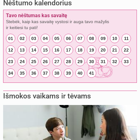
Nėštumo kalendorius
Tavo nėštumas kas savaitę
Stebėk, kaip kas savaitę vystosi ir auga tavo mažylis
ir keitiesi tu pati!
01
02
03
04
05
06
07
08
09
10
11
12
13
14
15
16
17
18
19
20
21
22
23
24
25
26
27
28
29
30
31
32
33
34
35
36
37
38
39
40
41
Išmokos vaikams ir tėvams