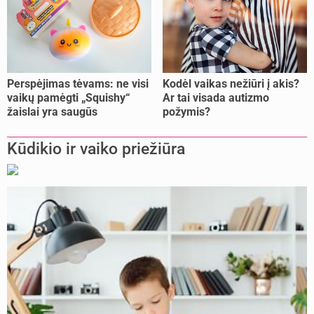
Perspėjimas tėvams: ne visi
Kodėl vaikas nežiūri į akis?
vaikų pamėgti „Squishy“
Ar tai visada autizmo
žaislai yra saugūs
požymis?
Kūdikio ir vaiko priežiūra