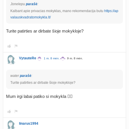
Jonelepu
parašė
:
Kalbant apie privacias mokyklas, mano rekomendacija butu
https://ap
valauskvadratomokykla.lt/
Turite patirties ar dirbate šioje mokykloje?
VytauteRe
1 m. 8 mėn.
9 m. 8 mėn.
water
parašė
:
Turite patirties ar dirbate šioje mokykloje?
Mum irgi labai patiko si mokykla 👌🏼
linarus1994