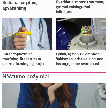
Svarbiausi moterų hormonų
Siūloma pagalbinį
tyrimai vaisingumui
apvaisinimą
ištirti
(1356)
kompensuoti ir
nesusituokusiems, ir
vienišoms moterims
(10)
Intracitoplazminė
Lytinių ląstelių ir embrionų
morfologiškai atrinktų
šaldymas, arba vaisingumo
spermatozoidų injekcija
išsaugojimas: svarbiausi
(IMSI)
faktai
Nėštumo požymiai