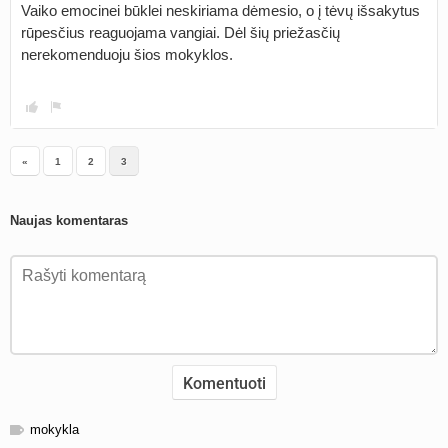
Vaiko emocinei būklei neskiriama dėmesio, o į tėvų išsakytus
rūpesčius reaguojama vangiai. Dėl šių priežasčių
nerekomenduoju šios mokyklos.
«
1
2
3
Naujas komentaras
mokykla