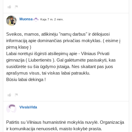
Muonsa
Kaja 7 m. 2 mėn.
Sveikos, mamos, atlikinėju "namų darbus" ir dėliojuosi
informaciją apie dominančias privačias mokyklas. ( eisime į
pirmą klasę )
Labai norėtųsi išgirsti atsiliepimų apie - Vilniaus Privati
gimnazija ( Liubertienės ). Gal galėtumėte pasisakyti, kas
susidūrėte su šia ūgdymo įstaiga. Nes skaitant pas juos
aprašymus visus, tai viskas labai patrauklu.
Būsiu labai dėkinga !
VivalaVida
Patirtis su Vilniaus humanistinė mokykla nuvylė. Organizacija
ir komunikacija nenuosekli, maisto kokybė prasta.