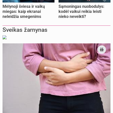
Mėlynoji šviesa ir vaikų
Sąmoningas nuobodulys:
miegas: kaip ekranai
kodėl vaikui reikia leisti
neleidžia smegenims
nieko neveikti?
pailsėti?
Sveikas žarnynas