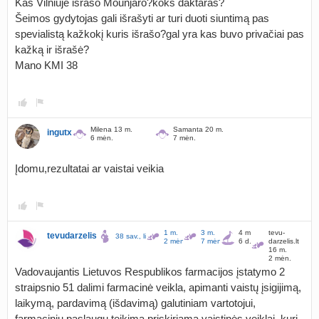
Kas Vilniuje išrašo Mounjaro?koks daktaras?
Šeimos gydytojas gali išrašyti ar turi duoti siuntimą pas
spevialistą kažkokį kuris išrašo?gal yra kas buvo privačiai pas
kažką ir išrašė?
Mano KMI 38
Milena 13 m.
Samanta 20 m.
ingutx
6 mėn.
7 mėn.
Įdomu,rezultatai ar vaistai veikia
1 m.
3 m.
4 m.
tevu-
tevudarzelis
38 sav., liko 15 d.
2 mėn.
7 mėn.
6 d.
darzelis.lt
16 m.
2 mėn.
Vadovaujantis Lietuvos Respublikos farmacijos įstatymo 2
straipsnio 51 dalimi farmacinė veikla, apimanti vaistų įsigijimą,
laikymą, pardavimą (išdavimą) galutiniam vartotojui,
farmacinių paslaugų teikimą priskiriama vaistinės veiklai, kuri,