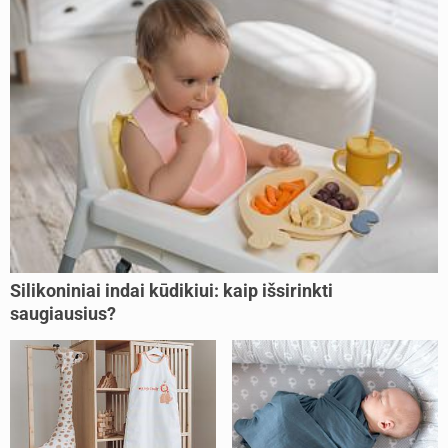
Silikoniniai indai kūdikiui: kaip išsirinkti
saugiausius?