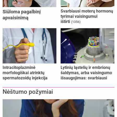
Svarbiausi moterų hormonų
Siūloma pagalbinį
tyrimai vaisingumui
apvaisinimą
ištirti
(1356)
kompensuoti ir
nesusituokusiems, ir
vienišoms moterims
(10)
Intracitoplazminė
Lytinių ląstelių ir embrionų
morfologiškai atrinktų
šaldymas, arba vaisingumo
spermatozoidų injekcija
išsaugojimas: svarbiausi
(IMSI)
faktai
Nėštumo požymiai