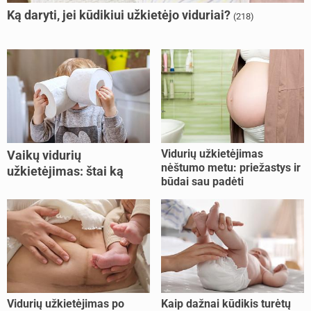
Ką daryti, jei kūdikiui užkietėjo viduriai?
(218)
Vidurių užkietėjimas
Vaikų vidurių
nėštumo metu: priežastys ir
užkietėjimas: štai ką
būdai sau padėti
daryti
Vidurių užkietėjimas po
Kaip dažnai kūdikis turėtų