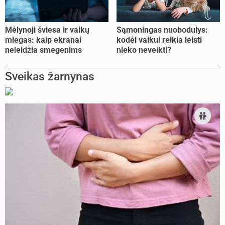
Mėlynoji šviesa ir vaikų
Sąmoningas nuobodulys:
miegas: kaip ekranai
kodėl vaikui reikia leisti
neleidžia smegenims
nieko neveikti?
pailsėti?
Sveikas žarnynas