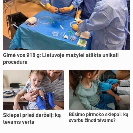
Gimė vos 918 g: Lietuvoje mažylei atlikta unikali
procedūra
Būsimo pirmoko skiepai: ką
Skiepai prieš darželį: ką
svarbu žinoti tėvams?
tėvams verta
pasitikrinti?