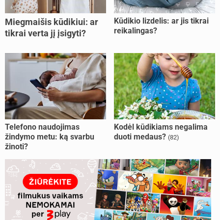
Kūdikio lizdelis: ar jis tikrai
Miegmaišis kūdikiui: ar
reikalingas?
tikrai verta jį įsigyti?
Telefono naudojimas
Kodėl kūdikiams negalima
žindymo metu: ką svarbu
duoti medaus?
(82)
žinoti?