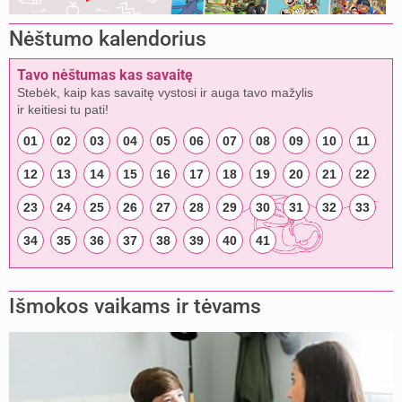
Nėštumo kalendorius
Tavo nėštumas kas savaitę
Stebėk, kaip kas savaitę vystosi ir auga tavo mažylis
ir keitiesi tu pati!
01
02
03
04
05
06
07
08
09
10
11
12
13
14
15
16
17
18
19
20
21
22
23
24
25
26
27
28
29
30
31
32
33
34
35
36
37
38
39
40
41
Išmokos vaikams ir tėvams