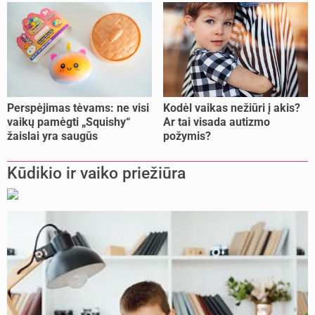
Perspėjimas tėvams: ne visi
Kodėl vaikas nežiūri į akis?
vaikų pamėgti „Squishy“
Ar tai visada autizmo
žaislai yra saugūs
požymis?
Kūdikio ir vaiko priežiūra