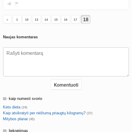
«
1
10
13
14
15
16
17
Naujas komentaras
kaip numesti svorio
Keto dieta
(24)
Kaip atsikratyti per nėštumą priaugtų kilogramų?
(37)
Mitybos planai
(45)
lieknėjimas