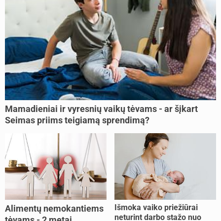
Mamadieniai ir vyresnių vaikų tėvams - ar šįkart
Seimas priims teigiamą sprendimą?
Išmoka vaiko priežiūrai
Alimentų nemokantiems
neturint darbo stažo nuo
tėvams - 2 metai