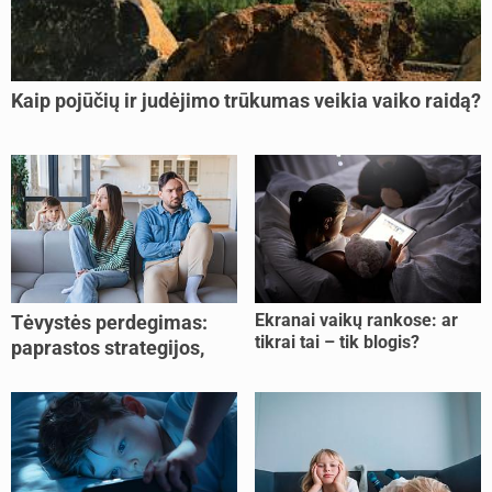
Kaip pojūčių ir judėjimo trūkumas veikia vaiko raidą?
Ekranai vaikų rankose: ar
Tėvystės perdegimas:
tikrai tai – tik blogis?
paprastos strategijos,
padedančios atgauti
jėgas