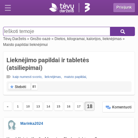
Prisijunk
Tėvų Darželis
»
Grožio oazė
»
Dietos, kilogramai, kalorijos, lieknėjimas
»
Maisto papildai lieknėjimui
Lieknėjimo papildai ir tabletės
(atsiliepimai)
kaip numesti svorio
,
lieknėjimas
,
maisto papildai
,
Stebėti
81
«
1
10
13
14
15
16
17
Komentuoti
Marinka2024