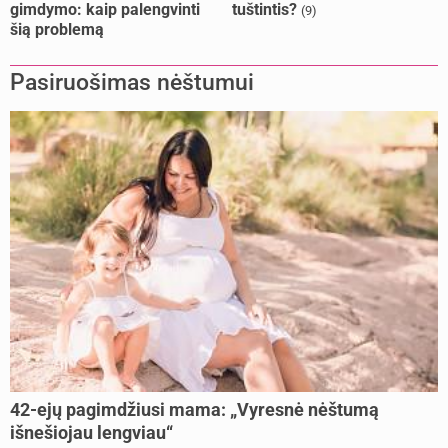
gimdymo: kaip palengvinti
tuštintis?
(9)
šią problemą
Pasiruošimas nėštumui
42-ejų pagimdžiusi mama: „Vyresnė nėštumą
išnešiojau lengviau“