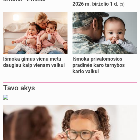
2026 m. birželio 1 d.
(3)
kalėjimo
Išmoka gimus vienu metu
Išmoka privalomosios
daugiau kaip vienam vaikui
pradinės karo tarnybos
kario vaikui
Tavo akys