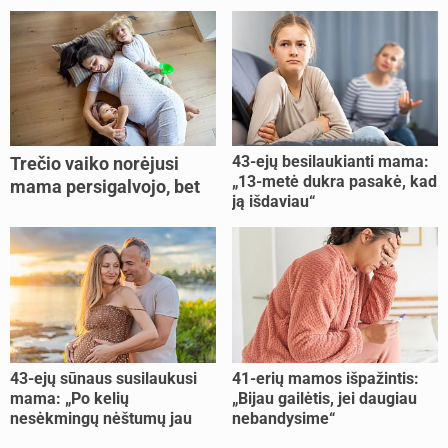
43-ejų besilaukianti mama:
Trečio vaiko norėjusi
„13-metė dukra pasakė, kad
mama persigalvojo, bet
ją išdaviau“
buvo per vėlu: „Dabar esu
šoke“
43-ejų sūnaus susilaukusi
41-erių mamos išpažintis:
mama: „Po kelių
„Bijau gailėtis, jei daugiau
nesėkmingų nėštumų jau
nebandysime“
buvome praradę viltį“