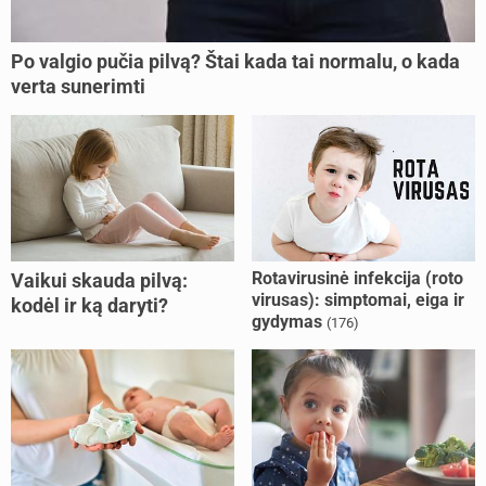
Po valgio pučia pilvą? Štai kada tai normalu, o kada
verta sunerimti
Rotavirusinė infekcija (roto
Vaikui skauda pilvą:
virusas): simptomai, eiga ir
kodėl ir ką daryti?
gydymas
(176)