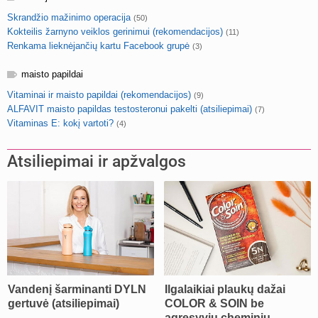
Skrandžio mažinimo operacija
(50)
Kokteilis žarnyno veiklos gerinimui (rekomendacijos)
(11)
Renkama lieknėjančių kartu Facebook grupė
(3)
maisto papildai
Vitaminai ir maisto papildai (rekomendacijos)
(9)
ALFAVIT maisto papildas testosteronui pakelti (atsiliepimai)
(7)
Vitaminas E: kokį vartoti?
(4)
Atsiliepimai ir apžvalgos
Vandenį šarminanti DYLN
Ilgalaikiai plaukų dažai
gertuvė (atsiliepimai)
COLOR & SOIN be
agresyvių cheminių