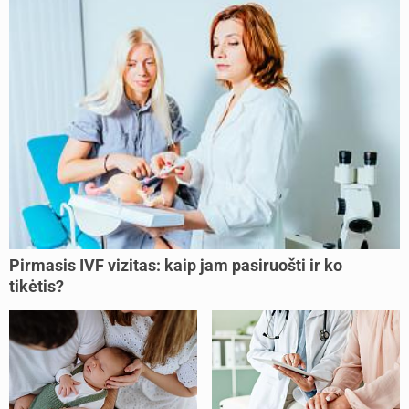
Pirmasis IVF vizitas: kaip jam pasiruošti ir ko
tikėtis?