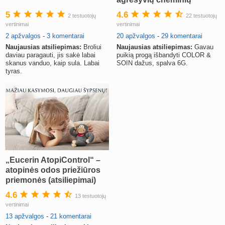
medžiagų (atsiliepimai)
5
4.6
2 testuotojų
22 testuotojų
vertinimai
vertinimai
2 apžvalgos
-
3 komentarai
20 apžvalgos
-
29 komentarai
Naujausias atsiliepimas:
Broliui
Naujausias atsiliepimas:
Gavau
daviau paragauti, jis sakė labai
puikią progą išbandyti COLOR &
skanus vanduo, kaip sula. Labai
SOIN dažus, spalva 6G.
tyras.
„Eucerin AtopiControl“ –
atopinės odos priežiūros
priemonės (atsiliepimai)
4.6
13 testuotojų
vertinimai
13 apžvalgos
-
21 komentarai