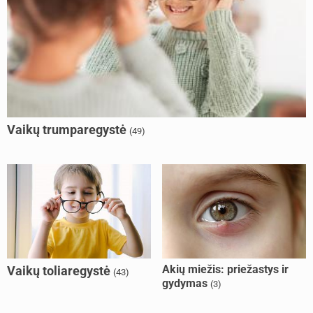
Vaikų trumparegystė
(49)
Akių miežis: priežastys ir
Vaikų toliaregystė
(43)
gydymas
(3)