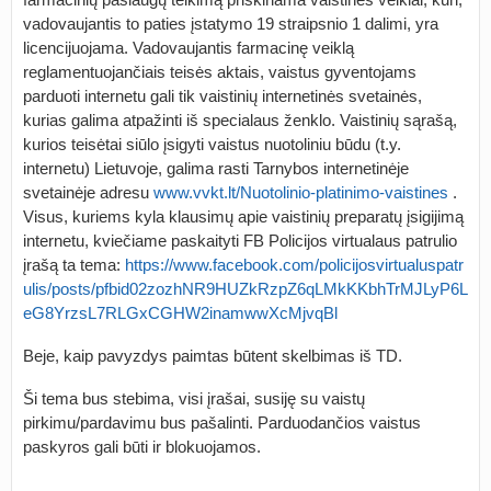
vadovaujantis to paties įstatymo 19 straipsnio 1 dalimi, yra
licencijuojama. Vadovaujantis farmacinę veiklą
reglamentuojančiais teisės aktais, vaistus gyventojams
parduoti internetu gali tik vaistinių internetinės svetainės,
kurias galima atpažinti iš specialaus ženklo. Vaistinių sąrašą,
kurios teisėtai siūlo įsigyti vaistus nuotoliniu būdu (t.y.
internetu) Lietuvoje, galima rasti Tarnybos internetinėje
svetainėje adresu
www.vvkt.lt/Nuotolinio-platinimo-vaistines
.
Visus, kuriems kyla klausimų apie vaistinių preparatų įsigijimą
internetu, kviečiame paskaityti FB Policijos virtualaus patrulio
įrašą ta tema:
https://www.facebook.com/policijosvirtualuspatr
ulis/posts/pfbid02zozhNR9HUZkRzpZ6qLMkKKbhTrMJLyP6L
eG8YrzsL7RLGxCGHW2inamwwXcMjvqBl
Beje, kaip pavyzdys paimtas būtent skelbimas iš TD.
Ši tema bus stebima, visi įrašai, susiję su vaistų
pirkimu/pardavimu bus pašalinti. Parduodančios vaistus
paskyros gali būti ir blokuojamos.