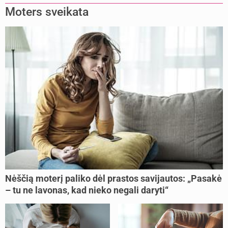
Moters sveikata
Nėščią moterį paliko dėl prastos savijautos: „Pasakė
– tu ne lavonas, kad nieko negali daryti“