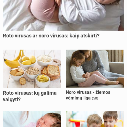
Roto virusas ar noro virusas: kaip atskirti?
Noro virusas - žiemos
Roto virusas: ką galima
vėmimų liga
(50)
valgyti?