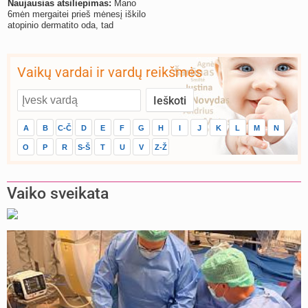
Naujausias atsiliepimas:
Mano
6mėn mergaitei prieš mėnesį iškilo
atopinio dermatito oda, tad
Vaikų vardai ir vardų reikšmės
A
B
C-Č
D
E
F
G
H
I
J
K
L
M
N
O
P
R
S-Š
T
U
V
Z-Ž
Vaiko sveikata