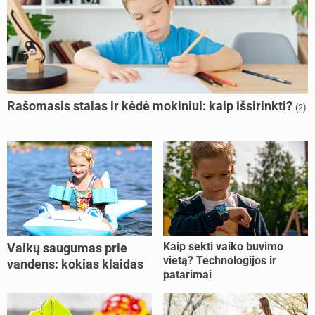
Rašomasis stalas ir kėdė mokiniui: kaip išsirinkti?
(2)
Kaip sekti vaiko buvimo
Vaikų saugumas prie
vietą? Technologijos ir
vandens: kokias klaidas
patarimai
dažniausiai daro tėvai?