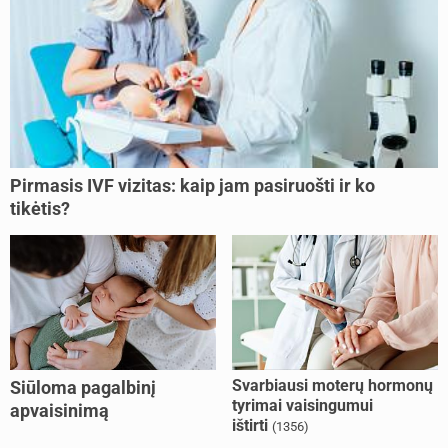
Pirmasis IVF vizitas: kaip jam pasiruošti ir ko
tikėtis?
Svarbiausi moterų hormonų
Siūloma pagalbinį
tyrimai vaisingumui
apvaisinimą
ištirti
(1356)
kompensuoti ir