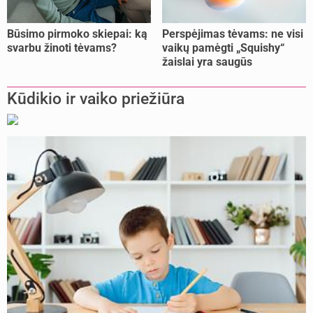
Būsimo pirmoko skiepai: ką
Perspėjimas tėvams: ne visi
svarbu žinoti tėvams?
vaikų pamėgti „Squishy“
žaislai yra saugūs
Kūdikio ir vaiko priežiūra