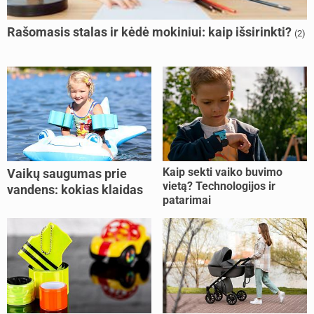
Rašomasis stalas ir kėdė mokiniui: kaip išsirinkti?
(2)
Kaip sekti vaiko buvimo
Vaikų saugumas prie
vietą? Technologijos ir
vandens: kokias klaidas
patarimai
dažniausiai daro tėvai?