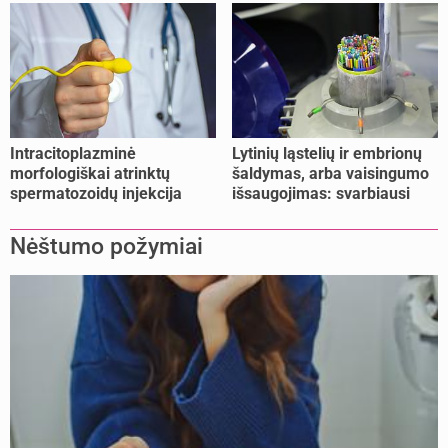
nesusituokusiems, ir
vienišoms moterims
(10)
Intracitoplazminė
Lytinių ląstelių ir embrionų
morfologiškai atrinktų
šaldymas, arba vaisingumo
spermatozoidų injekcija
išsaugojimas: svarbiausi
(IMSI)
faktai
Nėštumo požymiai