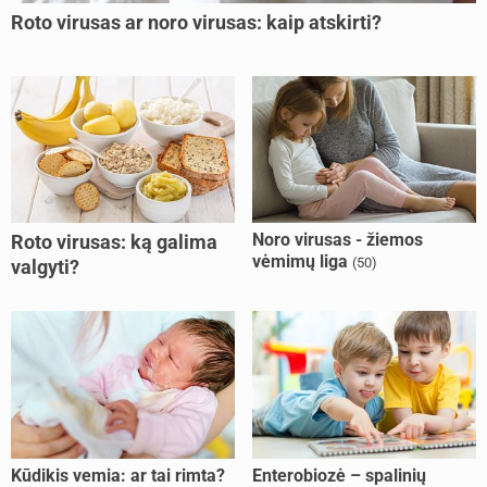
Roto virusas ar noro virusas: kaip atskirti?
Noro virusas - žiemos
Roto virusas: ką galima
vėmimų liga
(50)
valgyti?
Kūdikis vemia: ar tai rimta?
Enterobiozė – spalinių