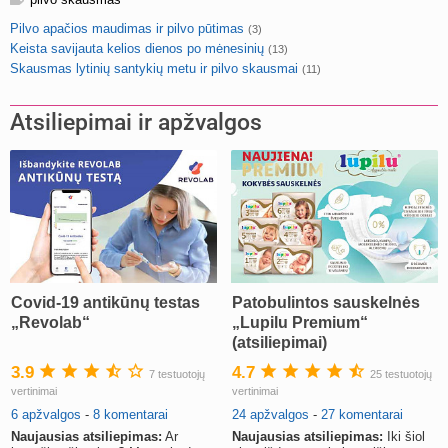
Pilvo apačios maudimas ir pilvo pūtimas
(3)
Keista savijauta kelios dienos po mėnesinių
(13)
Skausmas lytinių santykių metu ir pilvo skausmai
(11)
Atsiliepimai ir apžvalgos
Covid-19 antikūnų testas
Patobulintos sauskelnės
„Revolab“
„Lupilu Premium“
(atsiliepimai)
3.9
4.7
7 testuotojų
25 testuotojų
vertinimai
vertinimai
6 apžvalgos
-
8 komentarai
24 apžvalgos
-
27 komentarai
Naujausias atsiliepimas:
Ar
Naujausias atsiliepimas:
Iki šiol