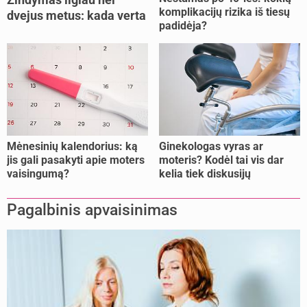
komplikacijų rizika iš tiesų
dvejus metus: kada verta
padidėja?
tęsti, o kada metas
nujunkyti?
Mėnesinių kalendorius: ką
Ginekologas vyras ar
jis gali pasakyti apie moters
moteris? Kodėl tai vis dar
vaisingumą?
kelia tiek diskusijų
Pagalbinis apvaisinimas