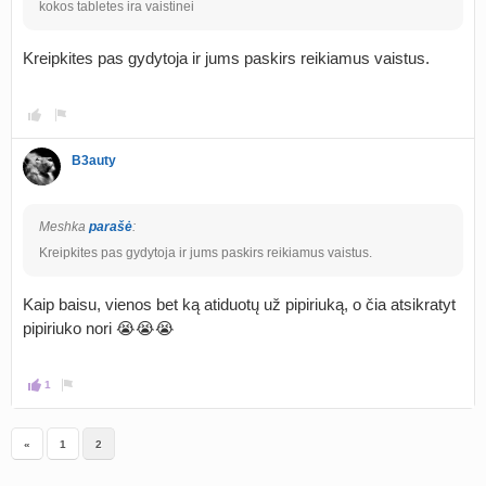
kokos tabletes ira vaistinei
Kreipkites pas gydytoja ir jums paskirs reikiamus vaistus.
B3auty
Meshka
parašė
:
Kreipkites pas gydytoja ir jums paskirs reikiamus vaistus.
Kaip baisu, vienos bet ką atiduotų už pipiriuką, o čia atsikratyt
pipiriuko nori 😭😭😭
1
«
1
2