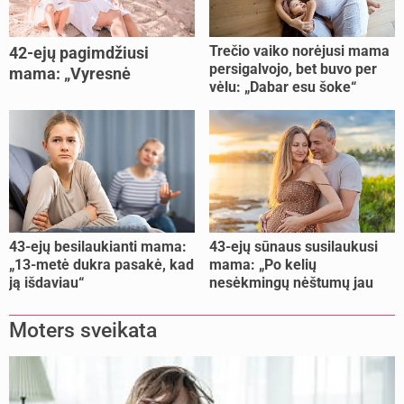
Trečio vaiko norėjusi mama
42-ejų pagimdžiusi
persigalvojo, bet buvo per
mama: „Vyresnė
vėlu: „Dabar esu šoke“
nėštumą išnešiojau
lengviau“
43-ejų besilaukianti mama:
43-ejų sūnaus susilaukusi
„13-metė dukra pasakė, kad
mama: „Po kelių
ją išdaviau“
nesėkmingų nėštumų jau
buvome praradę viltį“
Moters sveikata