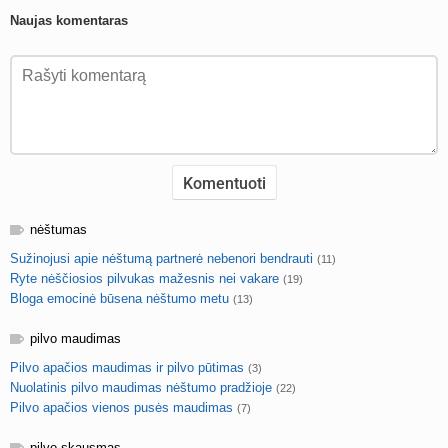
Naujas komentaras
nėštumas
Sužinojusi apie nėštumą partnerė nebenori bendrauti
(11)
Ryte nėščiosios pilvukas mažesnis nei vakare
(19)
Bloga emocinė būsena nėštumo metu
(13)
pilvo maudimas
Pilvo apačios maudimas ir pilvo pūtimas
(3)
Nuolatinis pilvo maudimas nėštumo pradžioje
(22)
Pilvo apačios vienos pusės maudimas
(7)
pilvo skausmas