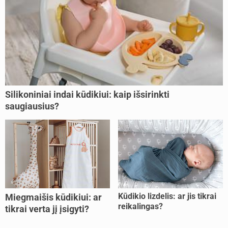
Silikoniniai indai kūdikiui: kaip išsirinkti
saugiausius?
Kūdikio lizdelis: ar jis tikrai
Miegmaišis kūdikiui: ar
reikalingas?
tikrai verta jį įsigyti?