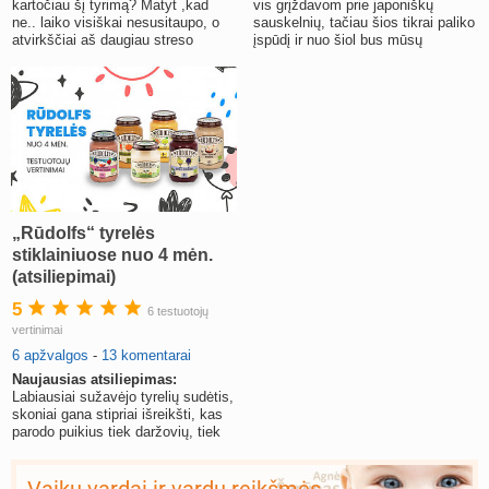
kartočiau šį tyrimą? Matyt ,kad
vis grįždavom prie japoniškų
ne.. laiko visiškai nesusitaupo, o
sauskelnių, tačiau šios tikrai paliko
atvirkščiai aš daugiau streso
įspūdį ir nuo šiol bus mūsų
gavau.
pasirinkimas.
„Rūdolfs“ tyrelės
stiklainiuose nuo 4 mėn.
(atsiliepimai)
5
6 testuotojų
vertinimai
6 apžvalgos
-
13 komentarai
Naujausias atsiliepimas:
Labiausiai sužavėjo tyrelių sudėtis,
skoniai gana stipriai išreikšti, kas
parodo puikius tiek daržovių, tiek
vaisių derinius.