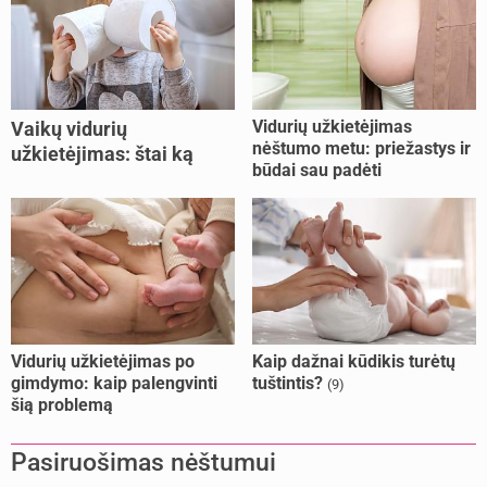
Vidurių užkietėjimas
Vaikų vidurių
nėštumo metu: priežastys ir
užkietėjimas: štai ką
būdai sau padėti
daryti
Vidurių užkietėjimas po
Kaip dažnai kūdikis turėtų
gimdymo: kaip palengvinti
tuštintis?
(9)
šią problemą
Pasiruošimas nėštumui