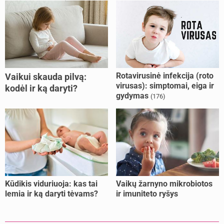
Rotavirusinė infekcija (roto
Vaikui skauda pilvą:
virusas): simptomai, eiga ir
kodėl ir ką daryti?
gydymas
(176)
Kūdikis viduriuoja: kas tai
Vaikų žarnyno mikrobiotos
lemia ir ką daryti tėvams?
ir imuniteto ryšys