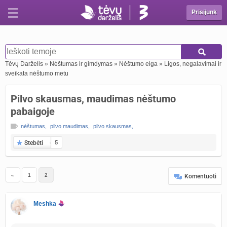
Prisijunk
Tėvų Darželis
»
Nėštumas ir gimdymas
»
Nėštumo eiga
»
Ligos, negalavimai ir
sveikata nėštumo metu
Pilvo skausmas, maudimas nėštumo
pabaigoje
nėštumas
,
pilvo maudimas
,
pilvo skausmas
,
Stebėti
5
«
1
2
Komentuoti
Meshka