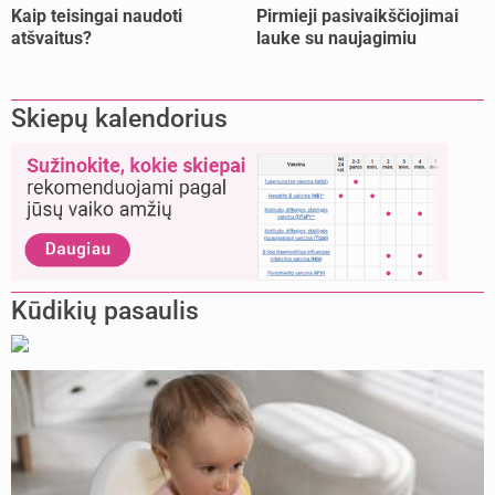
Kaip teisingai naudoti
Pirmieji pasivaikščiojimai
atšvaitus?
lauke su naujagimiu
Skiepų kalendorius
Kūdikių pasaulis