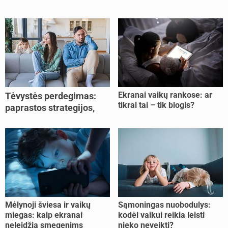
Ekranai vaikų rankose: ar
Tėvystės perdegimas:
tikrai tai – tik blogis?
paprastos strategijos,
padedančios atgauti
jėgas
Mėlynoji šviesa ir vaikų
Sąmoningas nuobodulys:
miegas: kaip ekranai
kodėl vaikui reikia leisti
neleidžia smegenims
nieko neveikti?