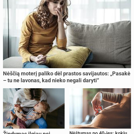
Nėščią moterį paliko dėl prastos savijautos: „Pasakė
– tu ne lavonas, kad nieko negali daryti“
Nėštumas po 40-ies: kokių
Žindymas ilgiau nei