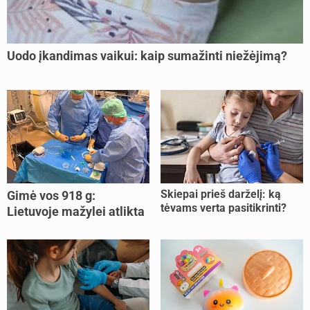
Uodo įkandimas vaikui: kaip sumažinti niežėjimą?
Skiepai prieš darželį: ką
Gimė vos 918 g:
tėvams verta pasitikrinti?
Lietuvoje mažylei atlikta
unikali procedūra