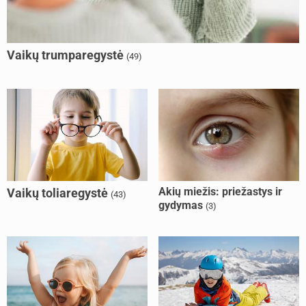
Vaikų trumparegystė
(49)
Akių miežis: priežastys ir
Vaikų toliaregystė
(43)
gydymas
(3)