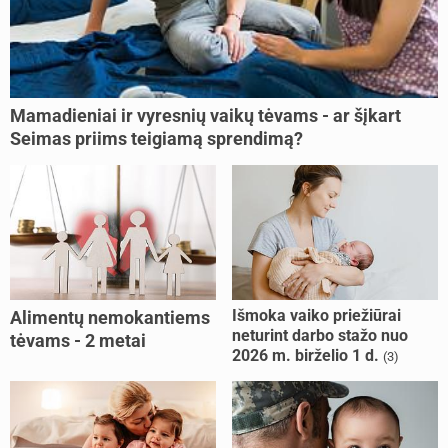
Mamadieniai ir vyresnių vaikų tėvams - ar šįkart
Seimas priims teigiamą sprendimą?
Išmoka vaiko priežiūrai
Alimentų nemokantiems
neturint darbo stažo nuo
tėvams - 2 metai
2026 m. birželio 1 d.
(3)
kalėjimo