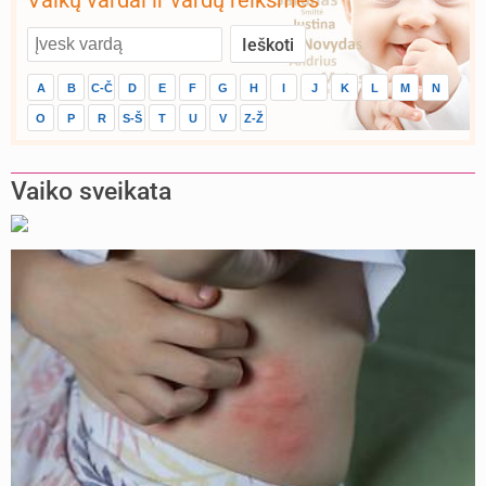
Vaikų vardai ir vardų reikšmės
A
B
C-Č
D
E
F
G
H
I
J
K
L
M
N
O
P
R
S-Š
T
U
V
Z-Ž
Vaiko sveikata