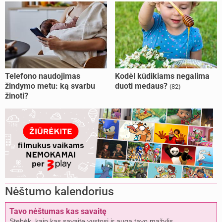
Telefono naudojimas
Kodėl kūdikiams negalima
žindymo metu: ką svarbu
duoti medaus?
(82)
žinoti?
Nėštumo kalendorius
Tavo nėštumas kas savaitę
Stebėk, kaip kas savaitę vystosi ir auga tavo mažylis